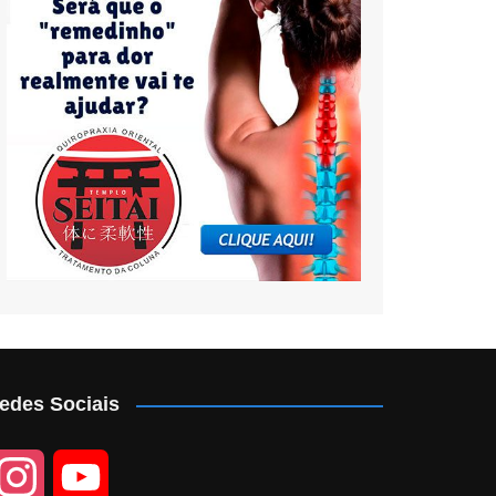
edes Sociais
I
Y