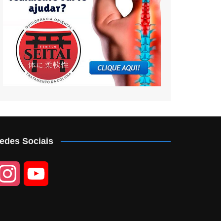
edes Sociais
I
Y
n
o