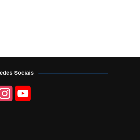
edes Sociais
I
Y
n
o
s
u