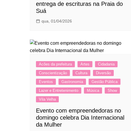
entrega de escrituras na Praia do
Suá
qua, 01/04/2026
Acões da prefeitura
Artes
Cidadania
Conscientização
Cultura
Diversão
Eventos
Gastronomia
Gestão Pública
Lazer e Entretenimento
Música
Show
Vila Velha
Evento com empreendedoras no
domingo celebra Dia Internacional
da Mulher