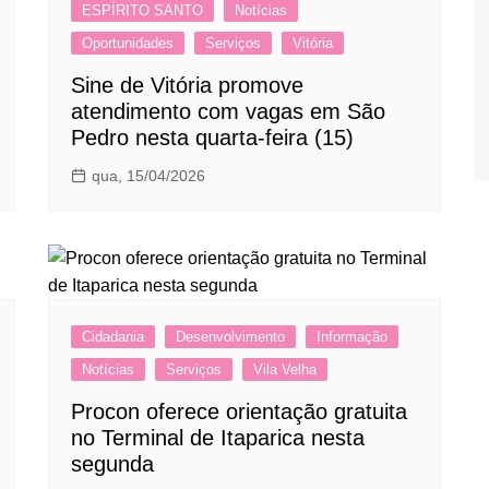
ESPÍRITO SANTO
Notícias
Oportunidades
Serviços
Vitória
Sine de Vitória promove
atendimento com vagas em São
Pedro nesta quarta-feira (15)
qua, 15/04/2026
Cidadania
Desenvolvimento
Informação
Notícias
Serviços
Vila Velha
Procon oferece orientação gratuita
no Terminal de Itaparica nesta
segunda