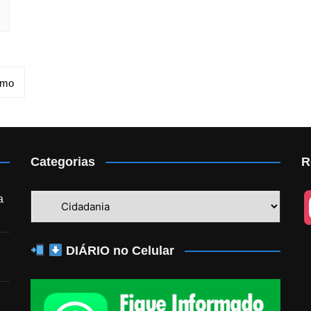
imo
Categorias
R
Categorias
a
DIÁRIO no Celular
n