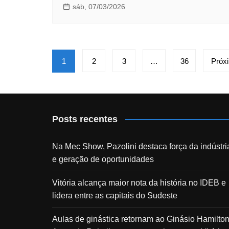
sáb, 07/03/2026
Paginação
1
2
3
…
36
Próx
de
posts
Posts recentes
Na Mec Show, Pazolini destaca força da indústri
e geração de oportunidades
Vitória alcança maior nota da história no IDEB e
lidera entre as capitais do Sudeste
Aulas de ginástica retornam ao Ginásio Hamilto