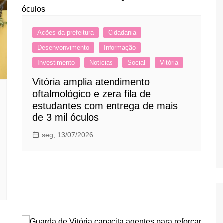
Acões da prefeitura
Cidadania
Desenvonvimento
Informação
Investimento
Notícias
Social
Vitória
Vitória amplia atendimento
oftalmológico e zera fila de
estudantes com entrega de mais
de 3 mil óculos
seg, 13/07/2026