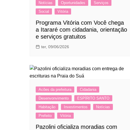
Notícias
Oportunidades
Serviços
Social
Vitória
Programa Vitória com Você chega
a Itararé com cidadania, orientação
e serviços gratuitos
ter, 09/06/2026
Acões da prefeitura
Cidadania
Desenvonvimento
ESPÍRITO SANTO
Habitação
Investimentos
Notícias
Prefeito
Vitória
Pazolini oficializa moradias com