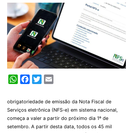
W
F
T
E
h
a
w
m
at
c
itt
ai
obrigatoriedade de emissão da Nota Fiscal de
s
e
er
l
Serviços eletrônica (NFS-e) em sistema nacional,
A
b
começa a valer a partir do próximo dia 1º de
p
o
setembro. A partir desta data, todos os 45 mil