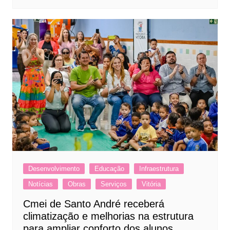
Desenvolvimento
Educação
Infraestrutura
Notícias
Obras
Serviços
Vitória
Cmei de Santo André receberá
climatização e melhorias na estrutura
para ampliar conforto dos alunos