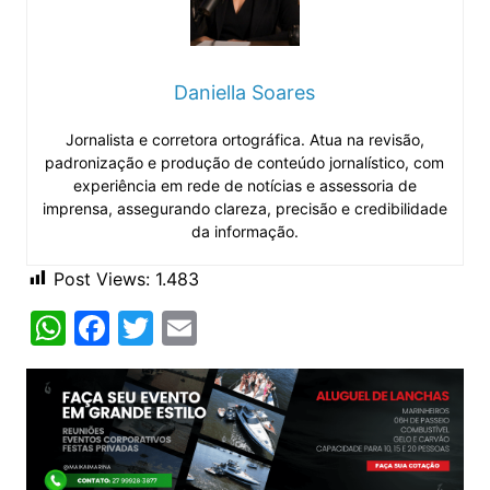
Daniella Soares
Jornalista e corretora ortográfica. Atua na revisão,
padronização e produção de conteúdo jornalístico, com
experiência em rede de notícias e assessoria de
imprensa, assegurando clareza, precisão e credibilidade
da informação.
Post Views:
1.483
W
F
T
E
h
a
w
m
at
c
itt
ai
s
e
er
l
A
b