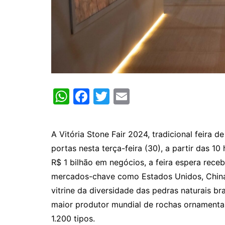
W
F
T
E
h
a
w
m
at
c
itt
ai
A Vitória Stone Fair 2024, tradicional feira 
s
e
er
l
portas nesta terça-feira (30), a partir das 
A
b
R$ 1 bilhão em negócios, a feira espera receb
p
o
mercados-chave como Estados Unidos, China,
p
o
vitrine da diversidade das pedras naturais br
k
maior produtor mundial de rochas ornamenta
1.200 tipos.