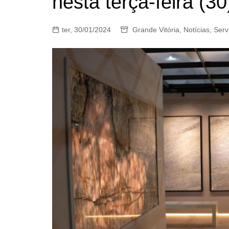
nesta terça-feira (30
ter, 30/01/2024
Grande Vitória
,
Notícias
,
Serv