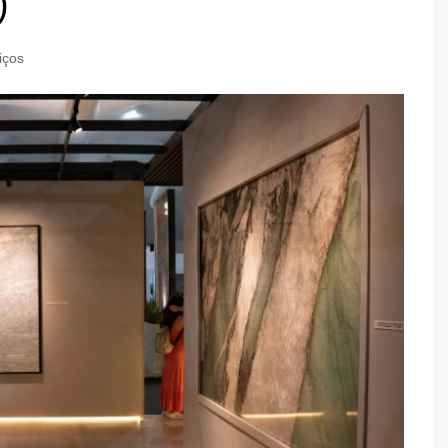
)
iços