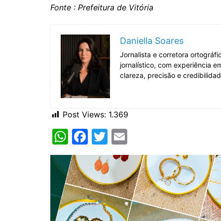
Fonte : Prefeitura de Vitória
Daniella Soares
Jornalista e corretora ortográ
jornalístico, com experiência 
clareza, precisão e credibilida
Post Views:
1.369
W
F
T
E
h
a
w
m
at
c
itt
ai
s
e
er
l
A
b
p
o