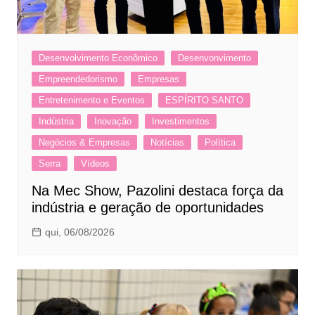
Desenvolvimento Econômico
Desenvonvimento
Empreendedorismo
Empresas
Entretenimento e Eventos
ESPÍRITO SANTO
Indústria
Inovação
Investimentos
Negócios & Empresas
Notícias
Política
Serra
Vídeos
Na Mec Show, Pazolini destaca força da
indústria e geração de oportunidades
qui, 06/08/2026