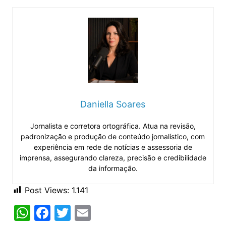
Daniella Soares
Jornalista e corretora ortográfica. Atua na revisão,
padronização e produção de conteúdo jornalístico, com
experiência em rede de notícias e assessoria de
imprensa, assegurando clareza, precisão e credibilidade
da informação.
Post Views:
1.141
W
F
T
E