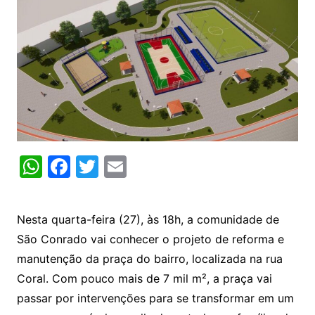
W
F
T
E
h
a
w
m
at
c
itt
ai
Nesta quarta-feira (27), às 18h, a comunidade de
s
e
er
l
São Conrado vai conhecer o projeto de reforma e
A
b
manutenção da praça do bairro, localizada na rua
p
o
Coral. Com pouco mais de 7 mil m², a praça vai
p
o
passar por intervenções para se transformar em um