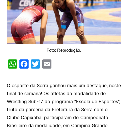
Foto: Reprodução.
W
F
T
E
h
a
w
m
at
c
itt
ai
O esporte da Serra ganhou mais um destaque, neste
s
e
er
l
final de semana! Os atletas da modalidade de
A
b
Wrestling Sub-17 do programa “Escola de Esportes”,
p
o
fruto da parceria da Prefeitura da Serra com o
p
o
Clube Capixaba, participaram do Campeonato
k
Brasileiro da modalidade, em Campina Grande,