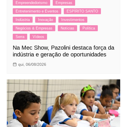
Empreendedorismo
Empresas
Entretenimento e Eventos
ESPÍRITO SANTO
Indústria
Inovação
Investimentos
Negócios & Empresas
Notícias
Política
Serra
Vídeos
Na Mec Show, Pazolini destaca força da
indústria e geração de oportunidades
qui, 06/08/2026