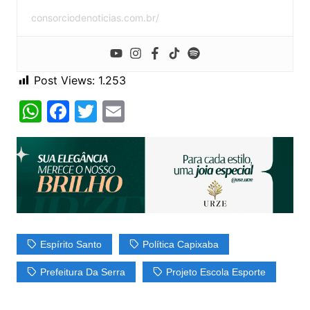
consorciodenoticias.com.br/
Post Views:
1.253
W
F
T
E
h
a
w
m
at
c
itt
ai
s
e
er
l
A
b
p
o
p
o
Espírito Santo
Política Capixaba
k
Prefeitura Da Serra
Projeto Escola Esporte