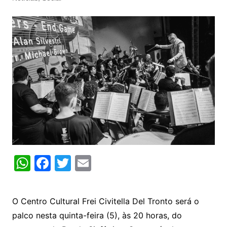
W
F
T
E
h
a
w
m
at
c
itt
ai
O Centro Cultural Frei Civitella Del Tronto será o
s
e
er
l
palco nesta quinta-feira (5), às 20 horas, do