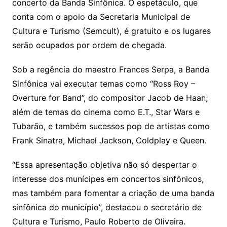
A
b
concerto da Banda Sinfônica. O espetáculo, que
p
o
conta com o apoio da Secretaria Municipal de
p
o
Cultura e Turismo (Semcult), é gratuito e os lugares
k
serão ocupados por ordem de chegada.
Sob a regência do maestro Frances Serpa, a Banda
Sinfônica vai executar temas como “Ross Roy –
Overture for Band”, do compositor Jacob de Haan;
além de temas do cinema como E.T., Star Wars e
Tubarão, e também sucessos pop de artistas como
Frank Sinatra, Michael Jackson, Coldplay e Queen.
“Essa apresentação objetiva não só despertar o
interesse dos munícipes em concertos sinfônicos,
mas também para fomentar a criação de uma banda
sinfônica do município”, destacou o secretário de
Cultura e Turismo, Paulo Roberto de Oliveira.