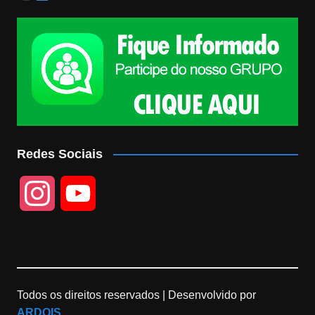
Redes Sociais
I
Y
n
o
s
u
Todos os direitos reservados |
Desenvolvido por
t
T
ARDOIS