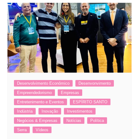
Desenvolvimento Econômico
Desenvonvimento
Empreendedorismo
Empresas
Entretenimento e Eventos
ESPÍRITO SANTO
Indústria
Inovação
Investimentos
Negócios & Empresas
Notícias
Política
Serra
Vídeos