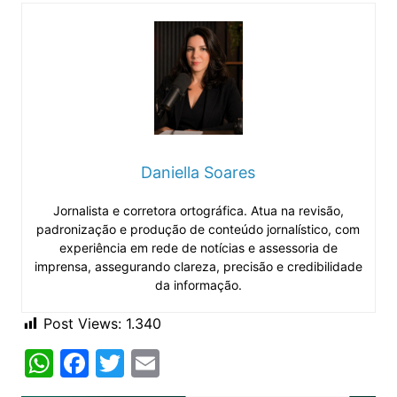
Daniella Soares
Jornalista e corretora ortográfica. Atua na revisão,
padronização e produção de conteúdo jornalístico, com
experiência em rede de notícias e assessoria de
imprensa, assegurando clareza, precisão e credibilidade
da informação.
Post Views:
1.340
W
F
T
E
h
a
w
m