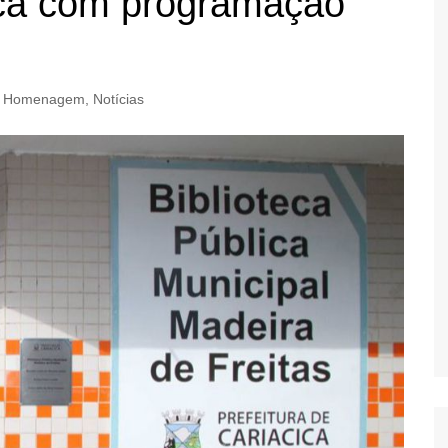
eca com programação
,
Homenagem
,
Notícias