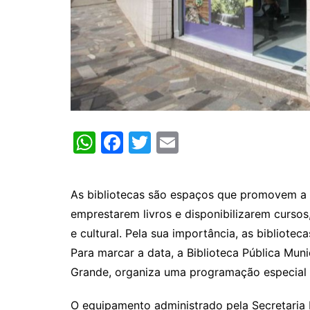
W
F
T
E
h
a
w
m
at
c
itt
ai
As bibliotecas são espaços que promovem a le
s
e
er
l
emprestarem livros e disponibilizarem curso
A
b
e cultural. Pela sua importância, as bibliotec
p
o
Para marcar a data, a Biblioteca Pública Mun
p
o
Grande, organiza uma programação especial 
k
O equipamento administrado pela Secretaria M