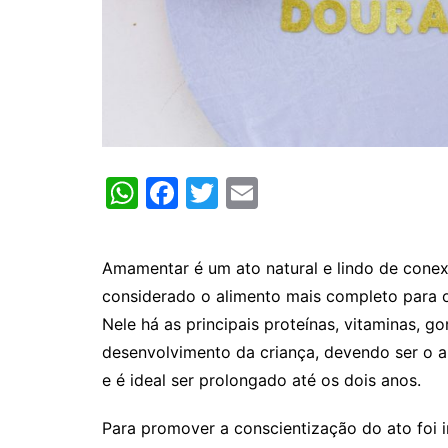
W
F
T
E
h
a
w
m
at
c
itt
ai
Amamentar é um ato natural e lindo de conexã
s
e
er
l
considerado o alimento mais completo para 
A
b
Nele há as principais proteínas, vitaminas, g
p
o
desenvolvimento da criança, devendo ser o a
p
o
e é ideal ser prolongado até os dois anos.
k
Para promover a conscientização do ato foi i