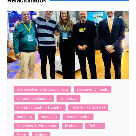
Relacionados
Desenvolvimento Econômico
Desenvonvimento
Empreendedorismo
Empresas
Entretenimento e Eventos
ESPÍRITO SANTO
Indústria
Inovação
Investimentos
Negócios & Empresas
Notícias
Política
Serra
Vídeos