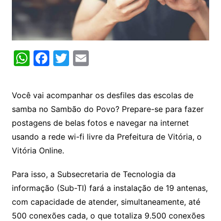
W
F
T
E
h
a
w
m
at
c
itt
ai
Você vai acompanhar os desfiles das escolas de
s
e
er
l
samba no Sambão do Povo? Prepare-se para fazer
A
b
postagens de belas fotos e navegar na internet
p
o
usando a rede wi-fi livre da Prefeitura de Vitória, o
p
o
Vitória Online.
k
Para isso, a Subsecretaria de Tecnologia da
informação (Sub-TI) fará a instalação de 19 antenas,
com capacidade de atender, simultaneamente, até
500 conexões cada, o que totaliza 9.500 conexões