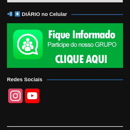
DIÁRIO no Celular
Redes Sociais
I
Y
n
o
s
u