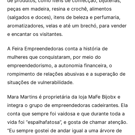
p
o
de produtos, como itens de confecção, bijuterias,
p
o
peças em madeira, resina e crochê, alimentos
k
(salgados e doces), itens de beleza e perfumaria,
aromatizadores, velas e até um brechó, para vender
e encantar os visitantes.
A Feira Empreendedoras conta a história de
mulheres que conquistaram, por meio do
empreendedorismo, a autonomia financeira, o
rompimento de relações abusivas e a superação de
situações de vulnerabilidade.
Mara Martins é proprietária da loja MaFe Bijobx e
integra o grupo de empreendedoras cadeirantes. Ela
conta que sempre foi vaidosa e que durante toda a
vida foi “espalhafatosa”, e gosta de chamar atenção.
“Eu sempre gostei de andar igual a uma árvore de