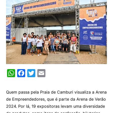
W
F
T
E
h
a
w
m
at
c
itt
ai
Quem passa pela Praia de Camburi visualiza a Arena
s
e
er
l
de Empreendedores, que é parte da Arena de Verão
A
b
2024. Por lá, 19 expositoras levam uma diversidade