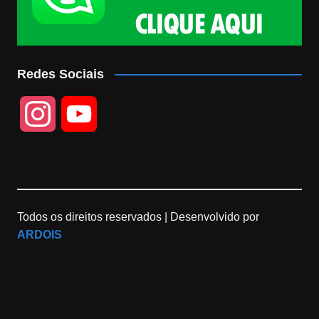
Redes Sociais
I
Y
n
o
s
u
Todos os direitos reservados |
Desenvolvido por
t
T
ARDOIS
a
u
g
b