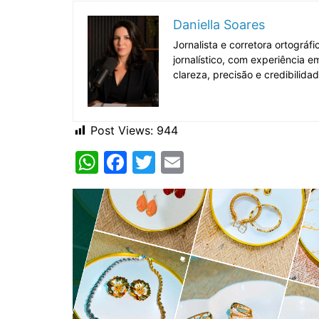
Daniella Soares
Jornalista e corretora ortográ
jornalístico, com experiência 
clareza, precisão e credibilida
Post Views:
944
W
F
T
E
h
a
w
m
at
c
itt
ai
s
e
er
l
A
b
p
o
p
o