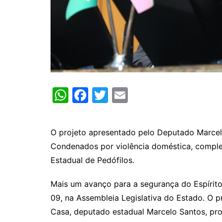
W
F
T
E
h
a
w
m
at
c
itt
ai
O projeto apresentado pelo Deputado Marcel
s
e
er
l
Condenados por violência doméstica, complem
A
b
Estadual de Pedófilos.
p
o
Mais um avanço para a segurança do Espírito 
p
o
09, na Assembleia Legislativa do Estado. O p
k
Casa, deputado estadual Marcelo Santos, pr