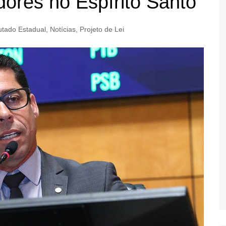
dores no Espírito Santo
tado Estadual
,
Notícias
,
Projeto de Lei