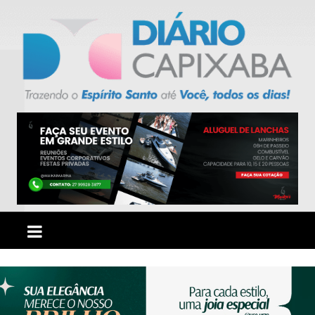
Ir
para
o
conteúdo