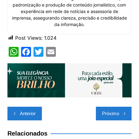
padronização e produção de conteúdo jornalístico, com
experiência em rede de notícias e assessoria de
imprensa, assegurando clareza, precisão e credibilidade
da informação.
Post Views:
1.024
W
F
T
E
h
a
w
m
at
c
itt
ai
s
e
er
l
A
b
p
o
p
o
Navegação
Anterior
Próximo
k
de
Post
Relacionados