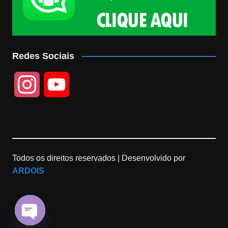
Redes Sociais
I
Y
n
o
s
u
Todos os direitos reservados |
Desenvolvido por
t
T
ARDOIS
a
u
g
b