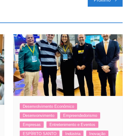
Desenvolvimento Econômico
Desenvonvimento
Empreendedorismo
Empresas
Entretenimento e Eventos
ESPÍRITO SANTO
Indústria
Inovação