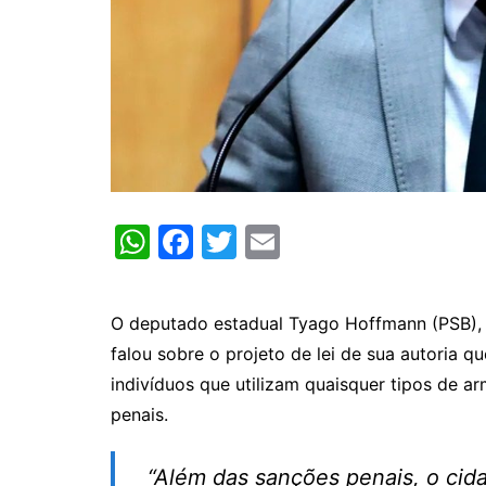
W
F
T
E
h
a
w
m
at
c
itt
ai
O deputado estadual Tyago Hoffmann (PSB), d
s
e
er
l
falou sobre o projeto de lei de sua autoria q
A
b
indivíduos que utilizam quaisquer tipos de a
p
o
penais.
p
o
k
“Além das sanções penais, o cid