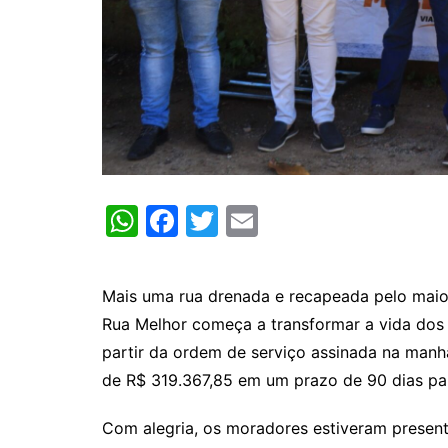
W
F
T
E
h
a
w
m
at
c
itt
ai
Mais uma rua drenada e recapeada pelo maior
s
e
er
l
Rua Melhor começa a transformar a vida dos 
A
b
partir da ordem de serviço assinada na manhã
p
o
de R$ 319.367,85 em um prazo de 90 dias pa
p
o
Com alegria, os moradores estiveram present
k