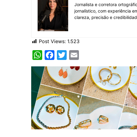
Jornalista e corretora ortográ
jornalístico, com experiência 
clareza, precisão e credibilida
Post Views:
1.523
W
F
T
E
h
a
w
m
at
c
itt
ai
s
e
er
l
A
b
p
o
p
o
k