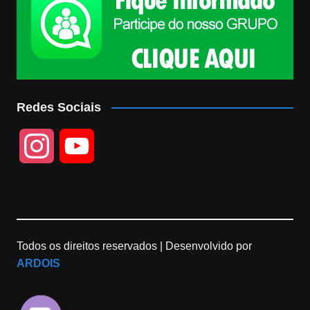
Redes Sociais
I
Y
n
o
s
u
Todos os direitos reservados |
Desenvolvido por
t
T
ARDOIS
a
u