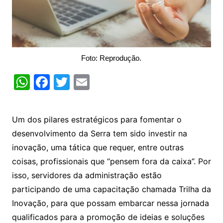
Foto: Reprodução.
W
F
T
E
h
a
w
m
at
c
itt
ai
Um dos pilares estratégicos para fomentar o
s
e
er
l
desenvolvimento da Serra tem sido investir na
A
b
inovação, uma tática que requer, entre outras
p
o
coisas, profissionais que “pensem fora da caixa”. Por
p
o
isso, servidores da administração estão
k
participando de uma capacitação chamada Trilha da
Inovação, para que possam embarcar nessa jornada
qualificados para a promoção de ideias e soluções