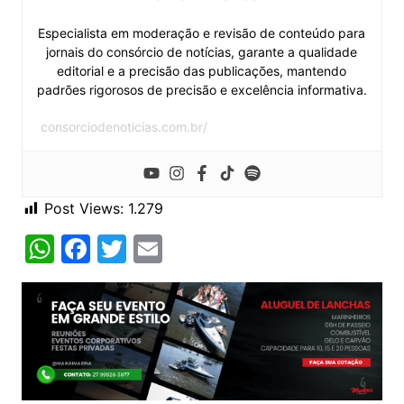
Especialista em moderação e revisão de conteúdo para
jornais do consórcio de notícias, garante a qualidade
editorial e a precisão das publicações, mantendo
padrões rigorosos de precisão e excelência informativa.
consorciodenoticias.com.br/
Post Views:
1.279
W
F
T
E
h
a
w
m
at
c
itt
ai
s
e
er
l
A
b
p
o