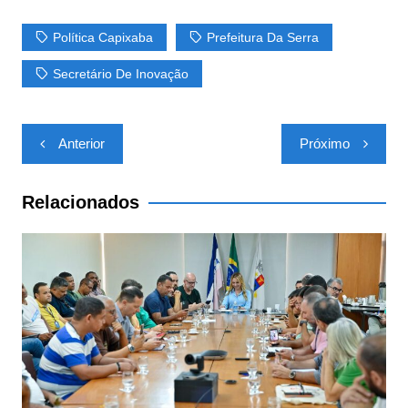
p
o
k
Política Capixaba
Prefeitura Da Serra
Secretário De Inovação
Navegação
Anterior
Próximo
de
Post
Relacionados