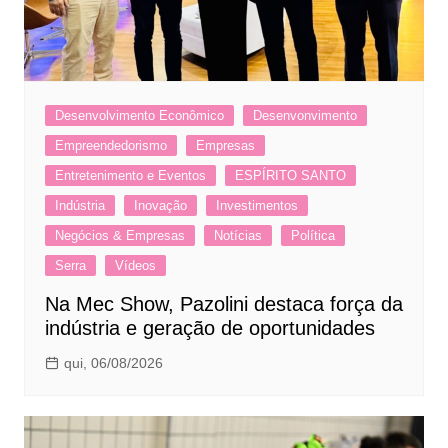
Desenvolvimento Econômico
Desenvonvimento
Empreendedorismo
Empresas
Entretenimento e Eventos
ESPÍRITO SANTO
Indústria
Inovação
Investimentos
Negócios & Empresas
Notícias
Política
Serra
Vídeos
Na Mec Show, Pazolini destaca força da
indústria e geração de oportunidades
qui, 06/08/2026