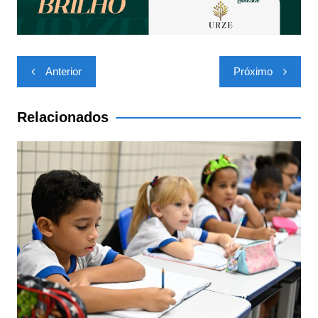
A
b
p
o
p
o
Navegação
Anterior
Próximo
k
de
Post
Relacionados