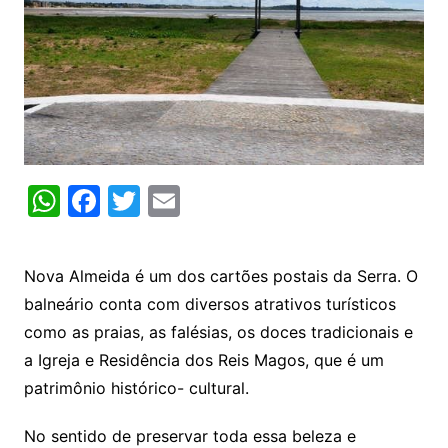
W
F
T
E
h
a
w
m
at
c
itt
ai
Nova Almeida é um dos cartões postais da Serra. O
s
e
er
l
balneário conta com diversos atrativos turísticos
A
b
como as praias, as falésias, os doces tradicionais e
p
o
a Igreja e Residência dos Reis Magos, que é um
p
o
patrimônio histórico- cultural.
k
No sentido de preservar toda essa beleza e