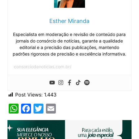
Esther Miranda
Especialista em moderação e revisão de conteúdo para
jornais do consórcio de notícias, garante a qualidade
editorial e a precisão das publicações, mantendo
padrões rigorosos de precisão e excelência informativa.
consorciodenoticias.com.br/
Post Views:
1.443
W
F
T
E
h
a
w
m
at
c
itt
ai
s
e
er
l